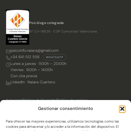
Psicóloga colegiada
Nº CV-18828 · COP Comunitat Valenciana
psicoinfo.naiara@gmail.com
+34 641 512 558
WHATSAPP
Lunes a jueves · 11:00h – 20:00h
Viernes · 9:00h – 14:00h
Con cita previa
LinkedIn · Naiara Cuartero
Aviso legal
Política de Privacidad
Política de cookies
Gestionar consentimiento
© 2026 Quintino Autómata ·
Para ofrecer las mejores experiencias, utilizamos tecnologías como las
Agencia de automatización digital
cookies para almacenar y/o acceder a la información del dispositivo. El