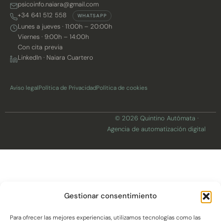
psicoinfo.naiara@gmail.com
+34 641 512 558
WHATSAPP
Lunes a jueves · 11:00h – 20:00h
Viernes · 9:00h – 14:00h
Con cita previa
LinkedIn · Naiara Cuartero
Aviso legal
Política de Privacidad
Política de cookies
© 2026 Quintino Autómata ·
Agencia de automatización digital
Gestionar consentimiento
Para ofrecer las mejores experiencias, utilizamos tecnologías como las